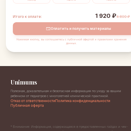
1 920 ₽
Итого к оплате:
4 800 ₽
Оплатить и получить материалы
Нажимая кнопку, вы соглашаетесь с публичной офертой и правилами хранения
данных.
Unimums
Полезная, доказательная и безопасная информация по уходу за вашим
ребенком от педиатров с многолетней клинической практикой.
Отказ от ответственности
Политика конфиденциальности
Публичная оферта
* Внимание: Информация, содержащаяся в предоставленных гайдах и чек-