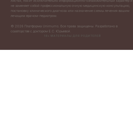
листах, носит исключительно информационно-ознакомительный характер и
не заменяет собой профессиональную очную медицинскую консультацию,
постановку клинического диагноза или назначение схемы лечения вашим
лечащим врачом-педиатром.
© 2026 Платформа Unimums. Все права защищены. Разработано в
соавторстве с доктором Е.С. Юрьевой.
18+ МАТЕРИАЛЫ ДЛЯ РОДИТЕЛЕЙ